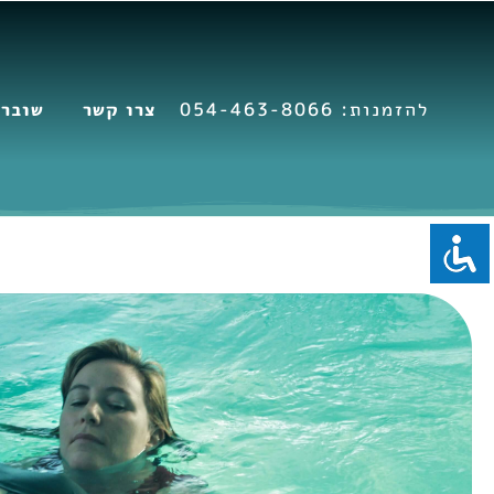
להזמנות: 054-463-8066
צרו קשר
שובר 